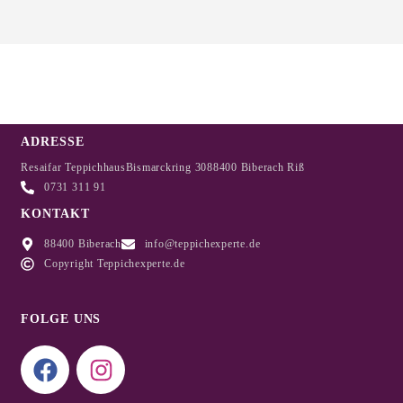
ADRESSE
Resaifar Teppichhaus
Bismarckring 30
88400 Biberach Riß
0731 311 91
KONTAKT
88400 Biberach
info@teppichexperte.de
Copyright Teppichexperte.de
FOLGE UNS