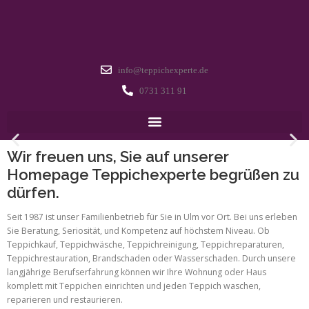
info@teppichexperte.de
0731 311 91
Wir freuen uns, Sie auf unserer
Homepage Teppichexperte begrüßen zu
dürfen.
Seit 1987 ist unser Familienbetrieb für Sie in Ulm vor Ort. Bei uns erleben
Sie Beratung, Seriosität, und Kompetenz auf höchstem Niveau. Ob
Teppichkauf, Teppichwäsche, Teppichreinigung, Teppichreparaturen,
Teppichrestauration, Brandschaden oder Wasserschaden. Durch unsere
langjährige Berufserfahrung können wir Ihre Wohnung oder Haus
komplett mit Teppichen einrichten und jeden Teppich waschen,
reparieren und restaurieren.