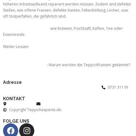
höheren Arbeitsaufwand repariert werden müssen. Zudem sind defekte
Stellen, wie offene Fransen, defekte Kanten, Faltenbildung, Löcher, usw.
oft Stolperfallen, die gefährlich sind.
Teppichflecken entfernen:
wie Rotwein, Fruchtsaft, Kaffee, Tee oder
Essensreste.
Weiter Lessen:
Teppichflecken entfernen >>>
Teppichfransen kämmen
: Warum werden die Teppichfransen gekämmt?
Weiter Lessen: Fransen Kämmen >>>
Adresse
Resaifar Teppichhaus
Bismarckring 30
88400 Biberach Riß
0731 311 91
KONTAKT
88400 Biberach
info@teppichexperte.de
Copyright Teppichexperte.de
FOLGE UNS