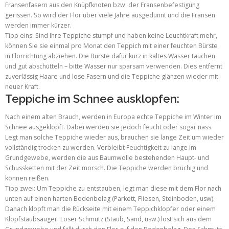
Fransenfasern aus den Knüpfknoten bzw. der Fransenbefestigung
gerissen. So wird der Flor über viele Jahre ausgedünnt und die Fransen
werden immer kürzer.
Tipp eins: Sind Ihre Teppiche stumpf und haben keine Leuchtkraft mehr,
können Sie sie einmal pro Monat den Teppich mit einer feuchten Bürste
in Florrichtung abziehen. Die Bürste dafür kurz in kaltes Wasser tauchen
und gut abschütteln – bitte Wasser nur sparsam verwenden. Dies entfernt
zuverlässig Haare und lose Fasern und die Teppiche glänzen wieder mit
neuer Kraft.
Teppiche im Schnee ausklopfen:
Nach einem alten Brauch, werden in Europa echte Teppiche im Winter im
Schnee ausgeklopft. Dabei werden sie jedoch feucht oder sogar nass.
Legt man solche Teppiche wieder aus, brauchen sie lange Zeit um wieder
vollständig trocken zu werden. Verbleibt Feuchtigkeit zu lange im
Grundgewebe, werden die aus Baumwolle bestehenden Haupt- und
Schussketten mit der Zeit morsch. Die Teppiche werden brüchig und
können reißen.
Tipp zwei: Um Teppiche zu entstauben, legt man diese mit dem Flor nach
unten auf einen harten Bodenbelag (Parkett, Fliesen, Steinboden, usw).
Danach klopft man die Rückseite mit einem Teppichklopfer oder einem
Klopfstaubsauger. Loser Schmutz (Staub, Sand, usw.) löst sich aus dem