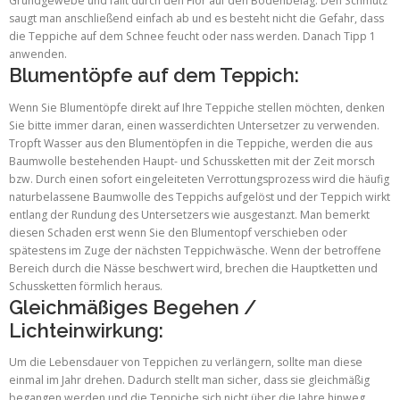
Grundgewebe und fällt durch den Flor auf den Bodenbelag. Den Schmutz
saugt man anschließend einfach ab und es besteht nicht die Gefahr, dass
die Teppiche auf dem Schnee feucht oder nass werden. Danach Tipp 1
anwenden.
Blumentöpfe auf dem Teppich:
Wenn Sie Blumentöpfe direkt auf Ihre Teppiche stellen möchten, denken
Sie bitte immer daran, einen wasserdichten Untersetzer zu verwenden.
Tropft Wasser aus den Blumentöpfen in die Teppiche, werden die aus
Baumwolle bestehenden Haupt- und Schussketten mit der Zeit morsch
bzw. Durch einen sofort eingeleiteten Verrottungsprozess wird die häufig
naturbelassene Baumwolle des Teppichs aufgelöst und der Teppich wirkt
entlang der Rundung des Untersetzers wie ausgestanzt. Man bemerkt
diesen Schaden erst wenn Sie den Blumentopf verschieben oder
spätestens im Zuge der nächsten Teppichwäsche. Wenn der betroffene
Bereich durch die Nässe beschwert wird, brechen die Hauptketten und
Schussketten förmlich heraus.
Gleichmäßiges Begehen /
Lichteinwirkung:
Um die Lebensdauer von Teppichen zu verlängern, sollte man diese
einmal im Jahr drehen. Dadurch stellt man sicher, dass sie gleichmäßig
begangen werden und die Teppiche sich nicht über die Jahre hinweg