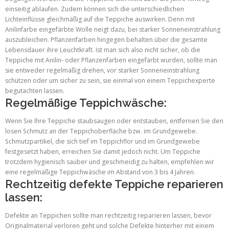
einseitig ablaufen. Zudem können sich die unterschiedlichen
Lichteinflüsse gleichmäßig auf die Teppiche auswirken. Denn mit
Anilinfarbe eingefärbte Wolle neigt dazu, bei starker Sonneneinstrahlung
auszubleichen. Pflanzenfarben hingegen behalten über die gesamte
Lebensdauer ihre Leuchtkraft. Ist man sich also nicht sicher, ob die
Teppiche mit Anilin- oder Pflanzenfarben eingefärbt wurden, sollte man
sie entweder regelmäßig drehen, vor starker Sonneneinstrahlung
schützen oder um sicher zu sein, sie einmal von einem Teppichexperte
begutachten lassen.
Regelmäßige Teppichwäsche:
Wenn Sie Ihre Teppiche staubsaugen oder entstauben, entfernen Sie den
losen Schmutz an der Teppichoberfläche bzw. im Grundgewebe.
Schmutzpartikel, die sich tief im Teppichflor und im Grundgewebe
festgesetzt haben, erreichen Sie damit jedoch nicht. Um Teppiche
trotzdem hygienisch sauber und geschmeidig zu halten, empfehlen wir
eine regelmäßige Teppichwäsche im Abstand von 3 bis 4 Jahren.
Rechtzeitig defekte Teppiche reparieren
lassen:
Defekte an Teppichen sollte man rechtzeitig reparieren lassen, bevor
Originalmaterial verloren geht und solche Defekte hinterher mit einem