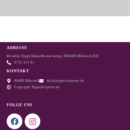
ADRESSE
Resaifar Teppichhaus
Bismarckring 30
88400 Biberach Riß
0731 311 91
KONTAKT
88400 Biberach
info@teppichexperte.de
Copyright Teppichexperte.de
FOLGE UNS