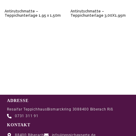
Antirutschmatte –
Antirutschmatte –
Teppichunterlage 1,95 x 1,50m
Teppichunterlage 3,00X1,95m
0,00
0,00
Alle Preise inkl. 19% MwSt.
Alle Preise inkl. 19% MwSt.
IN DEN WARENKORB
IN DEN WARENKORB
ADRESSE
Resaifar Teppichhaus
Bismarckring 30
88400 Biberach Riß
0731 311 91
KONTAKT
88400 Biberach
info@teppichexperte.de